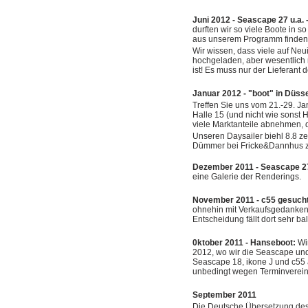
Juni 20
12 - Seascape 27 u.a. 
durften wir so viele Boote in 
aus unserem Programm finden ih
Wir wissen, dass viele auf Ne
hochgeladen, aber wesentlich 
ist! Es muss nur der Lieferant d
Januar 20
12 - "boot" in Düsse
Treffen Sie uns vom 21.-29. J
Halle 15 (und nicht wie sonst
viele Marktanteile abnehmen, d
Unseren Daysailer biehl 8.8 ze
Dümmer bei Fricke&Dannhus zu
Dezember 20
11 - Seascape 2
eine Galerie der Renderings.
November 20
11 - c55 gesuch
ohnehin mit Verkaufsgedanken 
Entscheidung fällt dort sehr ba
0ktober 20
11 - Hanseboot:
Wir
2012, wo wir die Seascape und 
Seascape 18, ikone J und c55 
unbedingt wegen Terminvereinb
September 2011
Die Deutsche Übersetzung des Ve