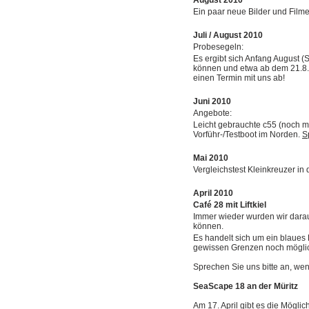
August
2
010
Ein paar neue Bilder und Filme
Juli / August
2
010
Probesegeln:
Es ergibt sich Anfang August (
können und etwa ab dem 21.8. 
einen Termin mit uns ab!
Juni 2010
Angebote:
Leicht gebrauchte c55 (noch 
Vorführ-/Testboot im Norden.
S
Mai 2010
Vergleichstest Kleinkreuzer in 
April 2010
Café 28 mit Liftkiel
Immer wieder wurden wir darau
können.
Es handelt sich um ein blaues 
gewissen Grenzen noch mögli
Sprechen Sie uns bitte an, we
SeaScape 18 an der Müritz
Am 17. April gibt es die Mögli